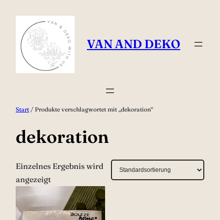
Zum
Inhalt
springen
VAN AND DEKO
Start
/ Produkte verschlagwortet mit „dekoration“
dekoration
Einzelnes Ergebnis wird
angezeigt