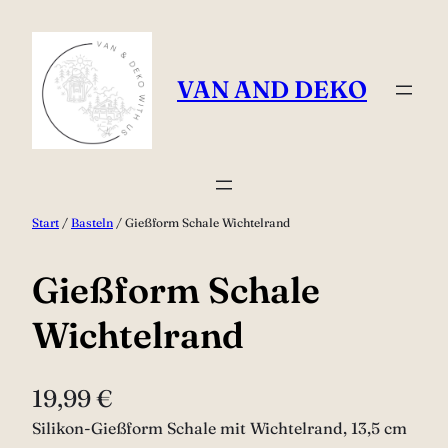
Zum
Inhalt
springen
VAN AND DEKO
Start
/
Basteln
/ Gießform Schale Wichtelrand
Gießform Schale
Wichtelrand
19,99
€
Silikon-Gießform Schale mit Wichtelrand, 13,5 cm