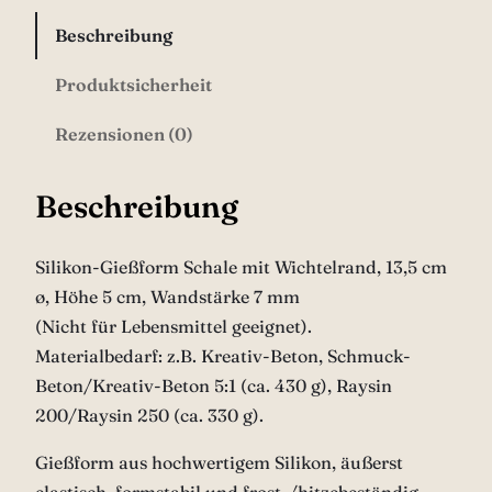
a
n
Beschreibung
d
Produktsicherheit
M
e
Rezensionen (0)
n
g
Beschreibung
e
Silikon-Gießform Schale mit Wichtelrand, 13,5 cm
ø, Höhe 5 cm, Wandstärke 7 mm
(Nicht für Lebensmittel geeignet).
Materialbedarf: z.B. Kreativ-Beton, Schmuck-
Beton/Kreativ-Beton 5:1 (ca. 430 g), Raysin
200/Raysin 250 (ca. 330 g).
Gießform aus hochwertigem Silikon, äußerst