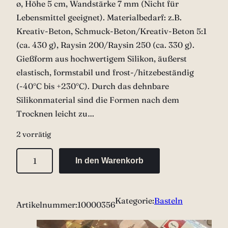
ø, Höhe 5 cm, Wandstärke 7 mm (Nicht für
Lebensmittel geeignet). Materialbedarf: z.B.
Kreativ-Beton, Schmuck-Beton/Kreativ-Beton 5:1
(ca. 430 g), Raysin 200/Raysin 250 (ca. 330 g).
Gießform aus hochwertigem Silikon, äußerst
elastisch, formstabil und frost-/hitzebeständig
(-40°C bis +230°C). Durch das dehnbare
Silikonmaterial sind die Formen nach dem
Trocknen leicht zu…
2 vorrätig
G
In den Warenkorb
i
e
ß
Kategorie:
Basteln
Artikelnummer:
10000356
f
o