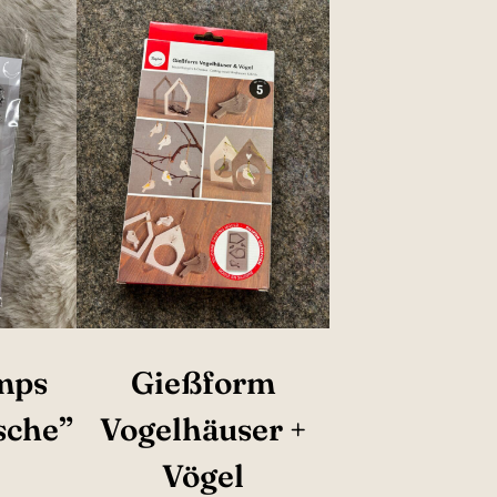
mps
Gießform
sche”
Vogelhäuser +
Vögel