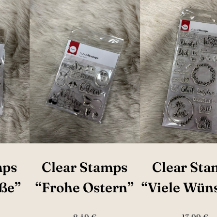
mps
Clear Stamps
Clear Sta
ße”
“Frohe Ostern”
“Viele Wün
8,49
€
13,99
€