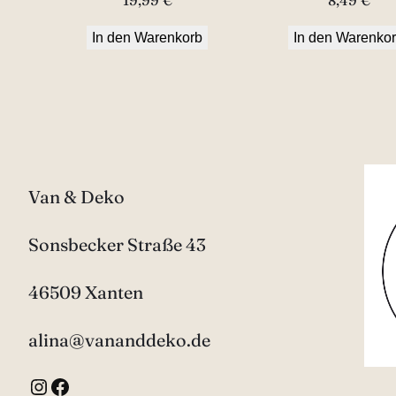
m
In den Warenkorb
In den Warenko
u
n
d
C
o
.
Van & Deko
"
Sonsbecker Straße 43
M
e
46509 Xanten
n
alina@vananddeko.de
g
e
Instagram
Facebook