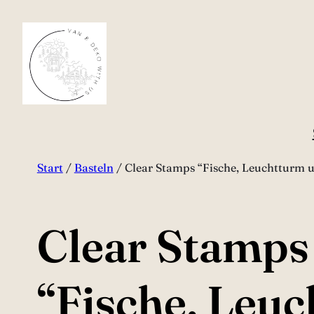
Zum
Inhalt
springen
Start
/
Basteln
/ Clear Stamps “Fische, Leuchtturm u
Clear Stamps
“Fische, Leu