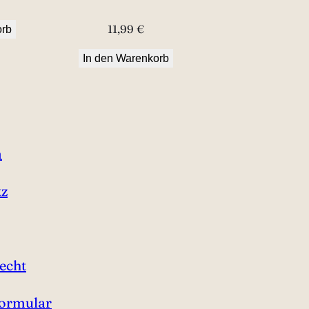
11,99
€
orb
In den Warenkorb
m
tz
echt
formular