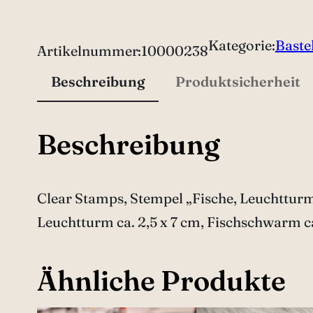
e
a
Kategorie:
Baste
Artikelnummer:
10000238
r
Beschreibung
Produktsicherheit
S
t
Beschreibung
a
m
p
Clear Stamps, Stempel „Fische, Leuchtturm
s
Leuchtturm ca. 2,5 x 7 cm, Fischschwarm ca.
"
F
Ähnliche Produkte
i
s