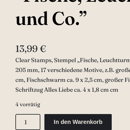
und Co.”
13,99
€
Clear Stamps, Stempel „Fische, Leuchtturm
205 mm, 17 verschiedene Motive, z.B. große
cm, Fischschwarm ca. 9 x 2,5 cm, großer Fi
Schriftzug Alles Liebe ca. 4 x 1,8 cm cm
4 vorrätig
C
In den Warenkorb
l