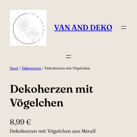
Zum
Inhalt
springen
VAN AND DEKO
Start
/
Dekoration
/ Dekoherzen mit Vögelchen
Dekoherzen mit
Vögelchen
8,99
€
Dekoherzen mit Vögelchen aus Metall