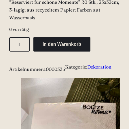
“Reserviert für schöne Momente” 20 Stk.; 33x33cm;
3-lagig; aus recyceltem Papier; Farben auf
Wasserbasis
6 vorrätig
S
In den Warenkorb
e
r
v
Kategorie:
Dekoration
Artikelnummer:
10000335
i
e
t
t
e
„
R
e