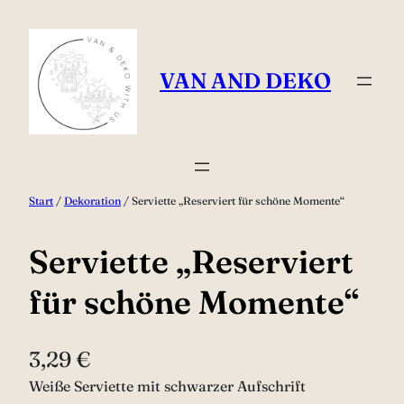
Zum
Inhalt
springen
VAN AND DEKO
Start
/
Dekoration
/ Serviette „Reserviert für schöne Momente“
Serviette „Reserviert
für schöne Momente“
3,29
€
Weiße Serviette mit schwarzer Aufschrift