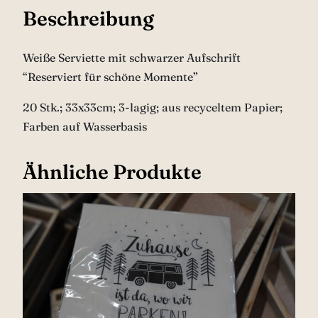
e
Beschreibung
M
o
Weiße Serviette mit schwarzer Aufschrift
m
“Reserviert für schöne Momente”
e
n
20 Stk.; 33x33cm; 3-lagig; aus recyceltem Papier;
t
Farben auf Wasserbasis
e
“
Ähnliche Produkte
M
e
n
g
e