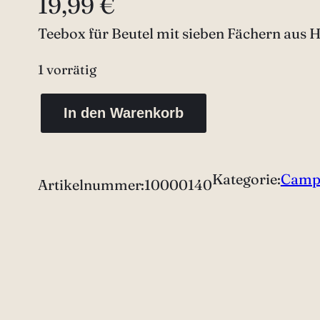
19,99
€
Teebox für Beutel mit sieben Fächern aus
1 vorrätig
T
In den Warenkorb
e
e
b
Kategorie:
Camp
Artikelnummer:
10000140
o
x
M
e
n