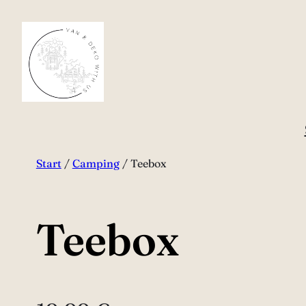
Zum
Inhalt
springen
Start
/
Camping
/ Teebox
Teebox