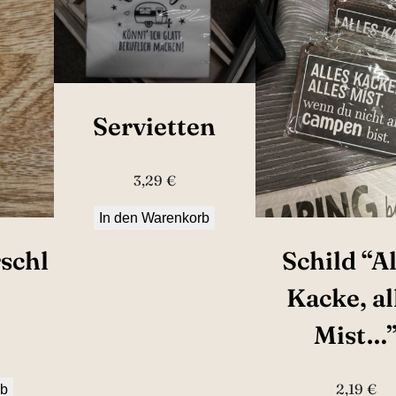
Servietten
3,29
€
In den Warenkorb
schl
Schild “Al
Kacke, al
Mist…
2,19
€
rb