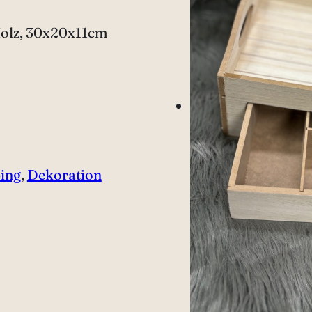
 Holz, 30x20x11cm
ing
, 
Dekoration