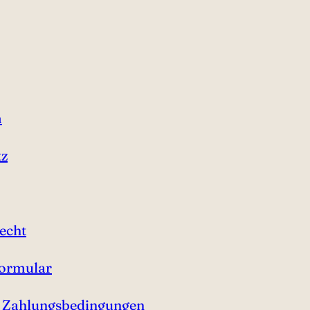
m
tz
echt
formular
& Zahlungsbedingungen