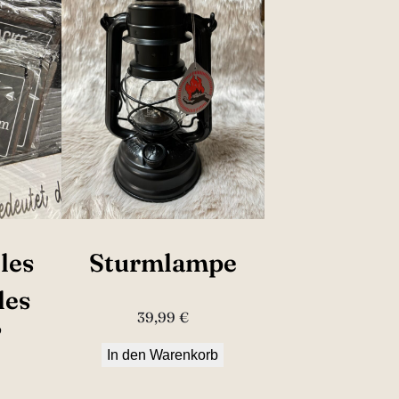
les
Sturmlampe
les
39,99
€
”
In den Warenkorb